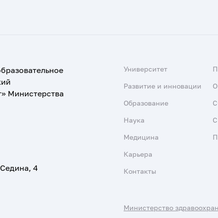
Университет
образовательное
кий
Развитие и инновации
О
т» Министерства
Образование
С
Наука
С
Медицина
П
Карьера
 Седина, 4
Контакты
Министерство здравоохра