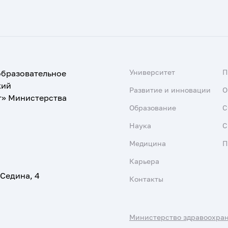
Университет
образовательное
кий
Развитие и инновации
О
т» Министерства
Образование
С
Наука
С
Медицина
П
Карьера
 Седина, 4
Контакты
Министерство здравоохра