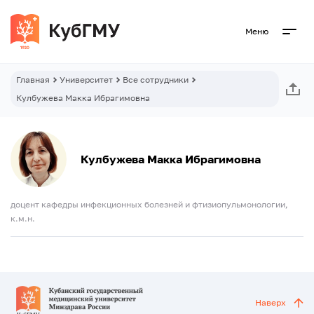
Меню
Главная
Университет
Все сотрудники
Кулбужева Макка Ибрагимовна
Кулбужева Макка Ибрагимовна
доцент кафедры инфекционных болезней и фтизиопульмонологии,
к.м.н.
Наверх