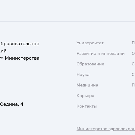
Университет
образовательное
кий
Развитие и инновации
О
т» Министерства
Образование
С
Наука
С
Медицина
П
Карьера
 Седина, 4
Контакты
Министерство здравоохра