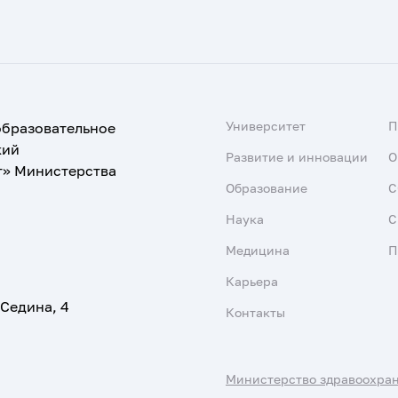
Университет
образовательное
кий
Развитие и инновации
О
т» Министерства
Образование
С
Наука
С
Медицина
П
Карьера
 Седина, 4
Контакты
Министерство здравоохра