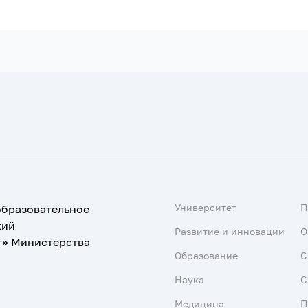
Университет
образовательное
кий
Развитие и инновации
О
т» Министерства
Образование
С
Наука
С
Медицина
П