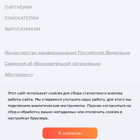
ПАРТНЕРАМ
СОИСКАТЕЛЯМ
ВЫПУСКНИКАМ
Министерство здравоохранения Российской Федерации
Сведения об образовательной организации
Абитуриенту
Наука и университеты
Этот сайт использует cookies для сбора статистики и анализа
работы сайта. Мы стараемся улучшить нашу работу, для этого мы
Условия использования материалов
подключили аналитические инструменты. Просим согласиться на
Политика обработки персональных данных
сбор и обработку ваших метаданных или отключить cookies в
настройках браузера.
Использование Cookies
Я согласен
1920-2026
© Все права защищены