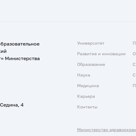
Университет
образовательное
кий
Развитие и инновации
О
т» Министерства
Образование
С
Наука
С
Медицина
П
Карьера
 Седина, 4
Контакты
Министерство здравоохра