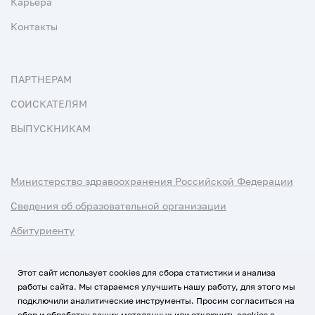
Карьера
Контакты
ПАРТНЕРАМ
СОИСКАТЕЛЯМ
ВЫПУСКНИКАМ
Министерство здравоохранения Российской Федерации
Сведения об образовательной организации
Абитуриенту
Наука и университеты
Этот сайт использует cookies для сбора статистики и анализа
работы сайта. Мы стараемся улучшить нашу работу, для этого мы
Условия использования материалов
подключили аналитические инструменты. Просим согласиться на
Политика обработки персональных данных
сбор и обработку ваших метаданных или отключить cookies в