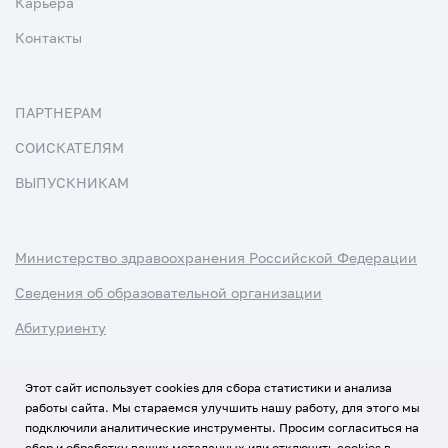
Карьера
Контакты
ПАРТНЕРАМ
СОИСКАТЕЛЯМ
ВЫПУСКНИКАМ
Министерство здравоохранения Российской Федерации
Сведения об образовательной организации
Абитуриенту
Наука и университеты
Этот сайт использует cookies для сбора статистики и анализа
работы сайта. Мы стараемся улучшить нашу работу, для этого мы
Условия использования материалов
подключили аналитические инструменты. Просим согласиться на
Политика обработки персональных данных
сбор и обработку ваших метаданных или отключить cookies в