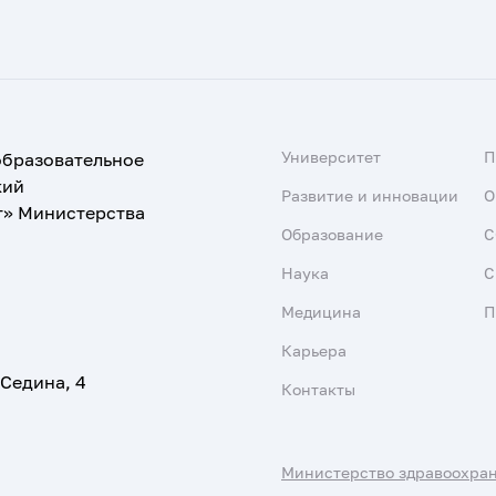
Университет
образовательное
кий
Развитие и инновации
О
т» Министерства
Образование
С
Наука
С
Медицина
П
Карьера
 Седина, 4
Контакты
Министерство здравоохра