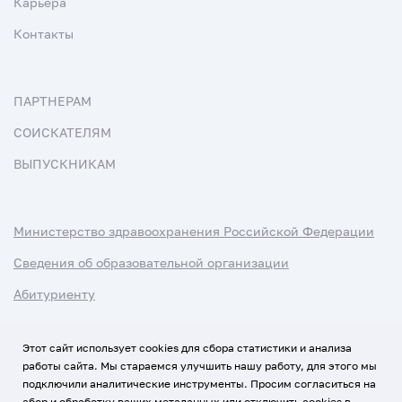
Карьера
Контакты
ПАРТНЕРАМ
СОИСКАТЕЛЯМ
ВЫПУСКНИКАМ
Министерство здравоохранения Российской Федерации
Сведения об образовательной организации
Абитуриенту
Наука и университеты
Этот сайт использует cookies для сбора статистики и анализа
работы сайта. Мы стараемся улучшить нашу работу, для этого мы
Условия использования материалов
подключили аналитические инструменты. Просим согласиться на
Политика обработки персональных данных
сбор и обработку ваших метаданных или отключить cookies в