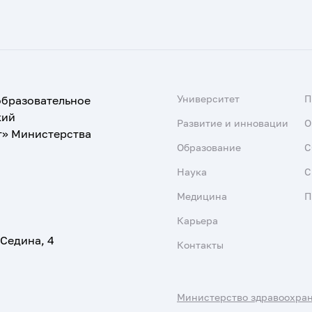
Университет
образовательное
кий
Развитие и инновации
О
т» Министерства
Образование
С
Наука
С
Медицина
П
Карьера
 Седина, 4
Контакты
Министерство здравоохра