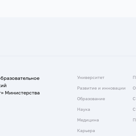
Университет
образовательное
кий
Развитие и инновации
О
т» Министерства
Образование
С
Наука
С
Медицина
П
Карьера