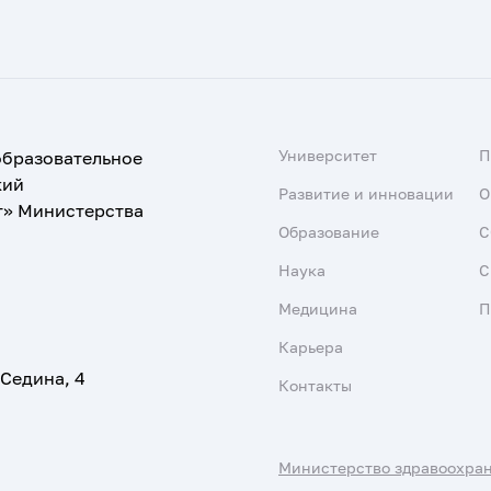
Университет
образовательное
кий
Развитие и инновации
О
т» Министерства
Образование
С
Наука
С
Медицина
П
Карьера
 Седина, 4
Контакты
Министерство здравоохра