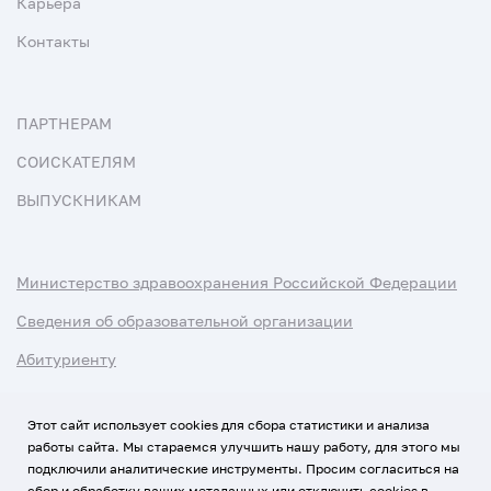
Карьера
Контакты
ПАРТНЕРАМ
СОИСКАТЕЛЯМ
ВЫПУСКНИКАМ
Министерство здравоохранения Российской Федерации
Сведения об образовательной организации
Абитуриенту
Наука и университеты
Этот сайт использует cookies для сбора статистики и анализа
работы сайта. Мы стараемся улучшить нашу работу, для этого мы
Условия использования материалов
подключили аналитические инструменты. Просим согласиться на
Политика обработки персональных данных
сбор и обработку ваших метаданных или отключить cookies в