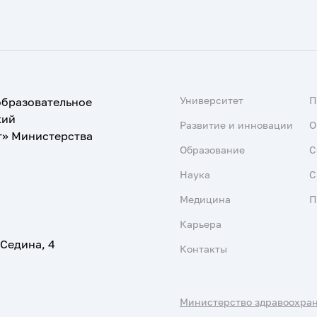
Университет
образовательное
кий
Развитие и инновации
О
т» Министерства
Образование
С
Наука
С
Медицина
П
Карьера
 Седина, 4
Контакты
Министерство здравоохра