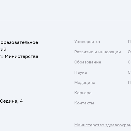
Университет
образовательное
кий
Развитие и инновации
О
т» Министерства
Образование
С
Наука
С
Медицина
П
Карьера
 Седина, 4
Контакты
Министерство здравоохра