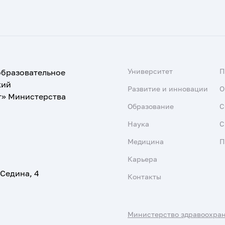
Университет
образовательное
кий
Развитие и инновации
О
т» Министерства
Образование
С
Наука
С
Медицина
П
Карьера
 Седина, 4
Контакты
Министерство здравоохра