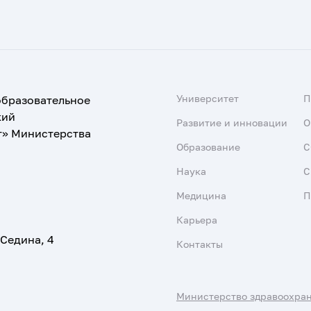
Университет
образовательное
кий
Развитие и инновации
О
т» Министерства
Образование
С
Наука
С
Медицина
П
Карьера
 Седина, 4
Контакты
Министерство здравоохра