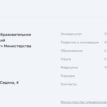
Университет
образовательное
кий
Развитие и инновации
О
т» Министерства
Образование
С
Наука
С
Медицина
П
Карьера
 Седина, 4
Контакты
Министерство здравоохра