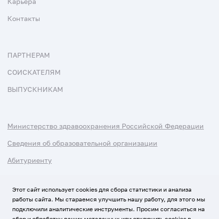
Карьера
Контакты
ПАРТНЕРАМ
СОИСКАТЕЛЯМ
ВЫПУСКНИКАМ
Министерство здравоохранения Российской Федерации
Сведения об образовательной организации
Абитуриенту
Наука и университеты
Этот сайт использует cookies для сбора статистики и анализа
работы сайта. Мы стараемся улучшить нашу работу, для этого мы
Условия использования материалов
подключили аналитические инструменты. Просим согласиться на
Политика обработки персональных данных
сбор и обработку ваших метаданных или отключить cookies в