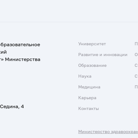
Университет
образовательное
кий
Развитие и инновации
О
т» Министерства
Образование
С
Наука
С
Медицина
П
Карьера
 Седина, 4
Контакты
Министерство здравоохра