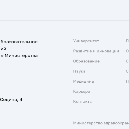
Университет
образовательное
кий
Развитие и инновации
О
т» Министерства
Образование
С
Наука
С
Медицина
П
Карьера
 Седина, 4
Контакты
Министерство здравоохра