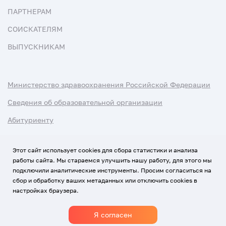
ПАРТНЕРАМ
СОИСКАТЕЛЯМ
ВЫПУСКНИКАМ
Министерство здравоохранения Российской Федерации
Сведения об образовательной организации
Абитуриенту
Наука и университеты
Этот сайт использует cookies для сбора статистики и анализа
работы сайта. Мы стараемся улучшить нашу работу, для этого мы
Условия использования материалов
подключили аналитические инструменты. Просим согласиться на
Политика обработки персональных данных
сбор и обработку ваших метаданных или отключить cookies в
настройках браузера.
Использование Cookies
Я согласен
1920-2026
© Все права защищены