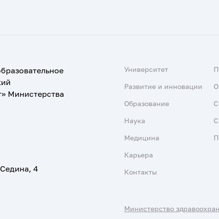
Университет
образовательное
кий
Развитие и инновации
О
т» Министерства
Образование
С
Наука
С
Медицина
П
Карьера
 Седина, 4
Контакты
Министерство здравоохра