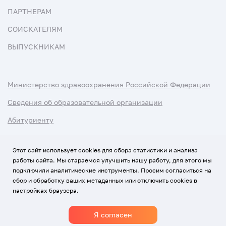
ПАРТНЕРАМ
СОИСКАТЕЛЯМ
ВЫПУСКНИКАМ
Министерство здравоохранения Российской Федерации
Сведения об образовательной организации
Абитуриенту
Наука и университеты
Этот сайт использует cookies для сбора статистики и анализа
работы сайта. Мы стараемся улучшить нашу работу, для этого мы
Условия использования материалов
подключили аналитические инструменты. Просим согласиться на
Политика обработки персональных данных
сбор и обработку ваших метаданных или отключить cookies в
настройках браузера.
Использование Cookies
Я согласен
1920-2026
© Все права защищены