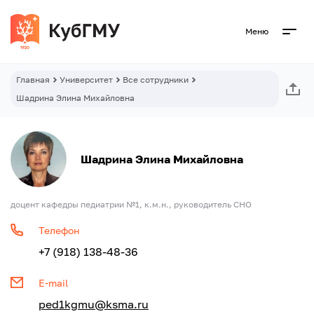
Меню
Главная
Университет
Все сотрудники
Шадрина Элина Михайловна
Шадрина Элина Михайловна
доцент кафедры педиатрии №1, к.м.н., руководитель СНО
Телефон
+7 (918) 138-48-36
E-mail
ped1kgmu@ksma.ru