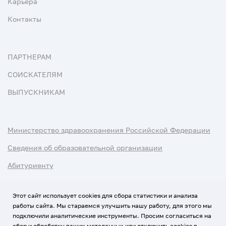
Карьера
Контакты
ПАРТНЕРАМ
СОИСКАТЕЛЯМ
ВЫПУСКНИКАМ
Министерство здравоохранения Российской Федерации
Сведения об образовательной организации
Абитуриенту
Наука и университеты
Этот сайт использует cookies для сбора статистики и анализа
работы сайта. Мы стараемся улучшить нашу работу, для этого мы
Условия использования материалов
подключили аналитические инструменты. Просим согласиться на
Политика обработки персональных данных
сбор и обработку ваших метаданных или отключить cookies в