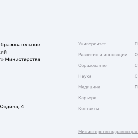
Университет
образовательное
кий
Развитие и инновации
О
т» Министерства
Образование
С
Наука
С
Медицина
П
Карьера
 Седина, 4
Контакты
Министерство здравоохра