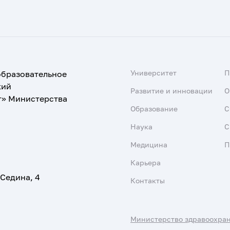
Университет
образовательное
кий
Развитие и инновации
О
т» Министерства
Образование
С
Наука
С
Медицина
П
Карьера
 Седина, 4
Контакты
Министерство здравоохра