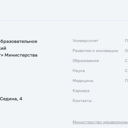
Университет
образовательное
кий
Развитие и инновации
О
т» Министерства
Образование
С
Наука
С
Медицина
П
Карьера
 Седина, 4
Контакты
Министерство здравоохра