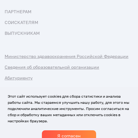
ПАРТНЕРАМ
СОИСКАТЕЛЯМ
ВЫПУСКНИКАМ
Министерство здравоохранения Российской Федерации
Сведения об образовательной организации
Абитуриенту
Наука и университеты
Этот сайт использует cookies для сбора статистики и анализа
работы сайта. Мы стараемся улучшить нашу работу, для этого мы
Условия использования материалов
подключили аналитические инструменты. Просим согласиться на
Политика обработки персональных данных
сбор и обработку ваших метаданных или отключить cookies в
настройках браузера.
Использование Cookies
Я согласен