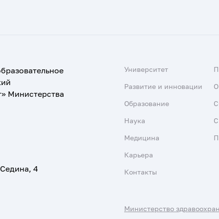
Университет
образовательное
кий
Развитие и инновации
О
т» Министерства
Образование
С
Наука
С
Медицина
П
Карьера
 Седина, 4
Контакты
Министерство здравоохра