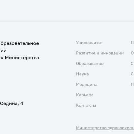
Университет
образовательное
кий
Развитие и инновации
О
т» Министерства
Образование
С
Наука
С
Медицина
П
Карьера
 Седина, 4
Контакты
Министерство здравоохра