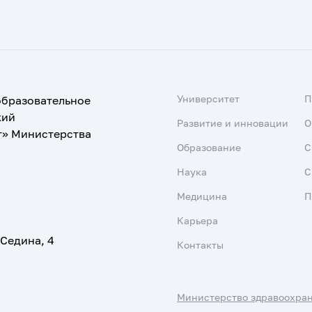
Университет
образовательное
кий
Развитие и инновации
О
т» Министерства
Образование
С
Наука
С
Медицина
П
Карьера
 Седина, 4
Контакты
Министерство здравоохра