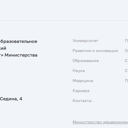
Университет
образовательное
кий
Развитие и инновации
О
т» Министерства
Образование
С
Наука
С
Медицина
П
Карьера
 Седина, 4
Контакты
Министерство здравоохра