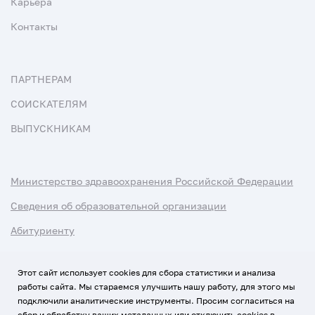
Карьера
Контакты
ПАРТНЕРАМ
СОИСКАТЕЛЯМ
ВЫПУСКНИКАМ
Министерство здравоохранения Российской Федерации
Сведения об образовательной организации
Абитуриенту
Наука и университеты
Этот сайт использует cookies для сбора статистики и анализа
работы сайта. Мы стараемся улучшить нашу работу, для этого мы
Условия использования материалов
подключили аналитические инструменты. Просим согласиться на
Политика обработки персональных данных
сбор и обработку ваших метаданных или отключить cookies в