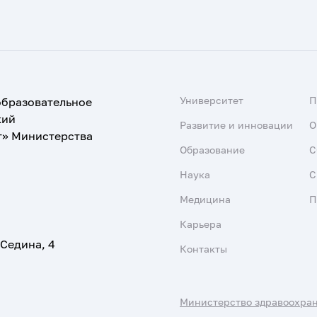
Университет
образовательное
кий
Развитие и инновации
О
т» Министерства
Образование
С
Наука
С
Медицина
П
Карьера
 Седина, 4
Контакты
Министерство здравоохра