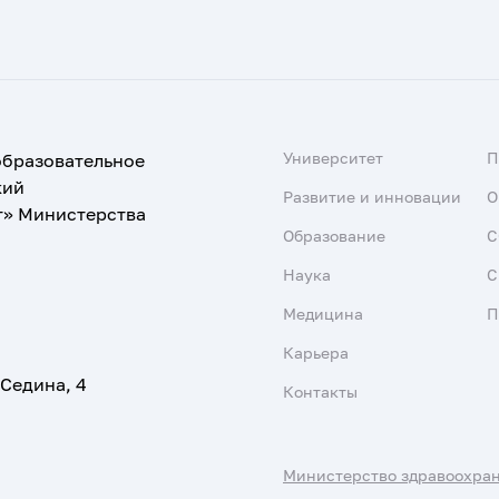
Университет
образовательное
кий
Развитие и инновации
О
т» Министерства
Образование
С
Наука
С
Медицина
П
Карьера
 Седина, 4
Контакты
Министерство здравоохра