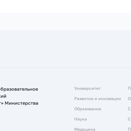
Университет
образовательное
кий
Развитие и инновации
О
т» Министерства
Образование
С
Наука
С
Медицина
П