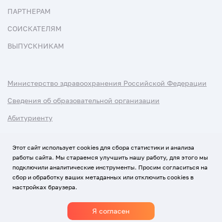
ПАРТНЕРАМ
СОИСКАТЕЛЯМ
ВЫПУСКНИКАМ
Министерство здравоохранения Российской Федерации
Сведения об образовательной организации
Абитуриенту
Наука и университеты
Этот сайт использует cookies для сбора статистики и анализа
работы сайта. Мы стараемся улучшить нашу работу, для этого мы
Условия использования материалов
подключили аналитические инструменты. Просим согласиться на
Политика обработки персональных данных
сбор и обработку ваших метаданных или отключить cookies в
настройках браузера.
Использование Cookies
Я согласен
1920-2026
© Все права защищены