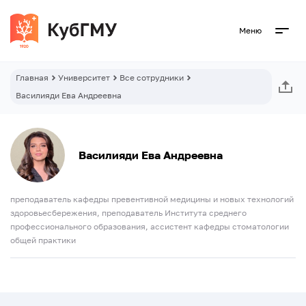
Меню
Главная
Университет
Все сотрудники
Василияди Ева Андреевна
Василияди Ева Андреевна
преподаватель кафедры превентивной медицины и новых технологий
здоровьесбережения, преподаватель Института среднего
профессионального образования, ассистент кафедры стоматологии
общей практики