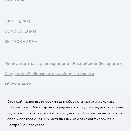
ПАРТНЕРАМ
СОИСКАТЕЛЯМ
ВЫПУСКНИКАМ
Министерство здравоохранения Российской Федерации
Сведения об образовательной организации
Абитуриенту
Наука и университеты
Этот сайт использует cookies для сбора статистики и анализа
работы сайта. Мы стараемся улучшить нашу работу, для этого мы
Условия использования материалов
подключили аналитические инструменты. Просим согласиться на
Политика обработки персональных данных
сбор и обработку ваших метаданных или отключить cookies в
настройках браузера.
Использование Cookies