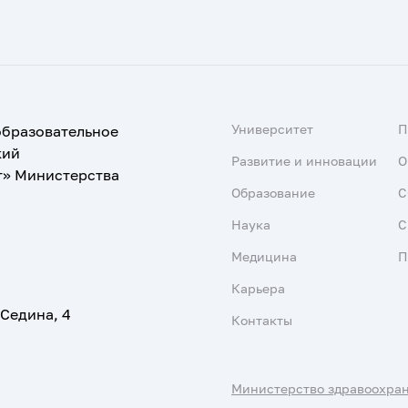
Университет
образовательное
кий
Развитие и инновации
О
т» Министерства
Образование
С
Наука
С
Медицина
П
Карьера
 Седина, 4
Контакты
Министерство здравоохра