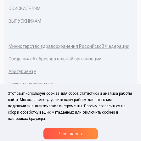
СОИСКАТЕЛЯМ
ВЫПУСКНИКАМ
Министерство здравоохранения Российской Федерации
Сведения об образовательной организации
Абитуриенту
Наука и университеты
Этот сайт использует cookies для сбора статистики и анализа работы
сайта. Мы стараемся улучшить нашу работу, для этого мы
Условия использования материалов
подключили аналитические инструменты. Просим согласиться на
Политика обработки персональных данных
сбор и обработку ваших метаданных или отключить cookies в
настройках браузера.
Использование Cookies
Я согласен
1920-2026
© Все права защищены