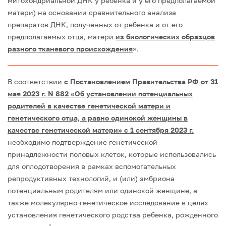
митохондриальной ДНК у ребенка и у его предполагаемой
матери) на основании сравнительного анализа
препаратов ДНК, полученных от ребенка и от его
предполагаемых отца, матери
из биологических образцов
разного тканевого происхождения
».
В соответствии
с Постановлением Правительства РФ от 31
мая 2023 г. N 882 «Об установлении потенциальных
родителей в качестве генетической матери и
генетического отца, а равно одинокой женщины в
качестве генетической матери» с 1 сентября 2023 г.
необходимо подтверждение генетической
принадлежности половых клеток, которые использовались
для оплодотворения в рамках вспомогательных
репродуктивных технологий, и (или) эмбриона
потенциальным родителям или одинокой женщине, а
также молекулярно-генетическое исследование в целях
установления генетического родства ребенка, рожденного