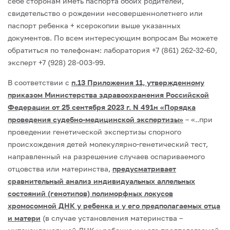
себе сторонам иметь паспорта обоих родителей,
свидетельство о рождении несовершеннолетнего или
паспорт ребенка + ксерокопии выше указанных
документов. По всем интересующим вопросам Вы можете
обратиться по телефонам: лаборатория +7 (861) 262-32-60,
эксперт +7 (928) 28-003-99.
В соответствии с
п.13 Приложения 11, утвержденному
приказом Министерства здравоохранения Российской
Федерации от 25 сентября 2023 г. N 491н «Порядка
проведения судебно-медицинской экспертизы»
– «..при
проведении генетической экспертизы спорного
происхождения детей молекулярно-генетический тест,
направленный на разрешение случаев оспариваемого
отцовства или материнства,
предусматривает
сравнительный анализ индивидуальных аллельных
состояний (генотипов) полиморфных локусов
хромосомной ДНК у ребенка и у его предполагаемых отца
и матери
(в случае установления материнства –