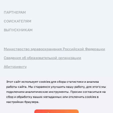
ПАРТНЕРАМ
СОИСКАТЕЛЯМ
ВЫПУСКНИКАМ
Министерство здравоохранения Российской Федерации
Сведения об образовательной организации
Абитуриенту
Наука и университеты
Этот сайт использует cookies для сбора статистики и анализа
работы сайта. Мы стараемся улучшить нашу работу, для этого мы
Условия использования материалов
подключили аналитические инструменты. Просим согласиться на
Политика обработки персональных данных
сбор и обработку ваших метаданных или отключить cookies в
настройках браузера.
Использование Cookies