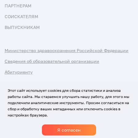
ПАРТНЕРАМ
СОИСКАТЕЛЯМ
ВЫПУСКНИКАМ
Министерство здравоохранения Российской Федерации
Сведения об образовательной организации
Абитуриенту
Наука и университеты
Этот сайт использует cookies для сбора статистики и анализа
работы сайта. Мы стараемся улучшить нашу работу, для этого мы
Условия использования материалов
подключили аналитические инструменты. Просим согласиться на
Политика обработки персональных данных
сбор и обработку ваших метаданных или отключить cookies в
настройках браузера.
Использование Cookies
Я согласен
1920-2026
© Все права защищены