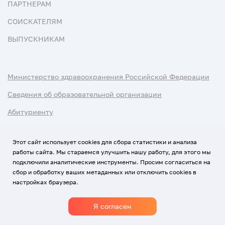
ПАРТНЕРАМ
СОИСКАТЕЛЯМ
ВЫПУСКНИКАМ
Министерство здравоохранения Российской Федерации
Сведения об образовательной организации
Абитуриенту
Наука и университеты
Этот сайт использует cookies для сбора статистики и анализа
работы сайта. Мы стараемся улучшить нашу работу, для этого мы
Условия использования материалов
подключили аналитические инструменты. Просим согласиться на
Политика обработки персональных данных
сбор и обработку ваших метаданных или отключить cookies в
настройках браузера.
Использование Cookies
Я согласен
1920-2026
© Все права защищены