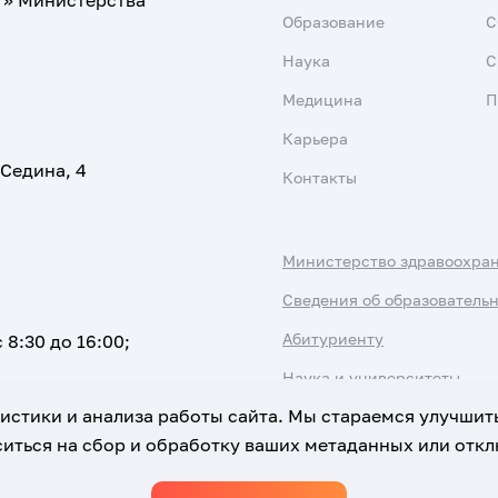
т» Министерства
Образование
С
Наука
С
Медицина
П
Карьера
 Седина, 4
Контакты
Министерство здравоохра
Сведения об образователь
Абитуриенту
 8:30 до 16:00;
Наука и университеты
атистики и анализа работы сайта. Мы стараемся улучшит
иться на сбор и обработку ваших метаданных или отклю