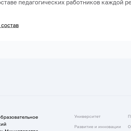
ставе педагогических работников каждой р
 состав
Университет
образовательное
кий
Развитие и инновации
О