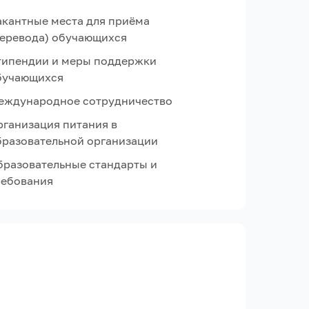
акантные места для приёма
перевода) обучающихся
типендии и меры поддержки
бучающихся
еждународное сотрудничество
рганизация питания в
бразовательной организации
бразовательные стандарты и
ребования