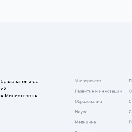
Университет
образовательное
кий
Развитие и инновации
О
т» Министерства
Образование
С
Наука
С
Медицина
П